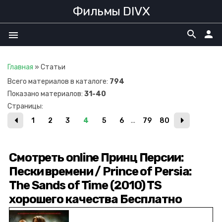
Фильмы DIVX
search
person
menu
Главная
»
Статьи
Всего материалов в каталоге
:
794
Показано материалов
:
31-40
Страницы
:
1
2
3
4
5
6
...
79
80
Смотреть online Принц Персии:
Пески времени / Prince of Persia:
The Sands of Time (2010) TS
хорошего качества Бесплатно