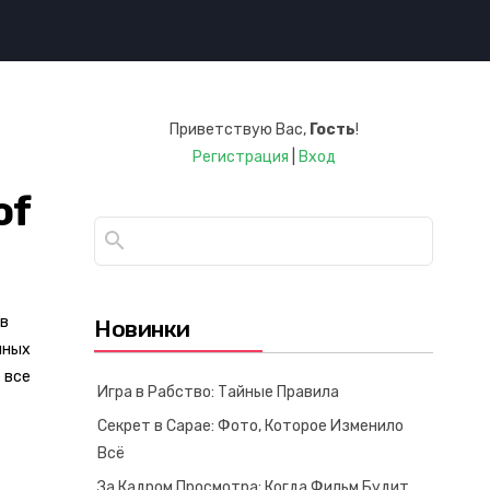
Приветствую Вас
,
Гость
!
Регистрация
|
Вход
of
 в
Новинки
мных
 все
Игра в Рабство: Тайные Правила
Секрет в Сарае: Фото, Которое Изменило
Всё
За Кадром Просмотра: Когда Фильм Будит