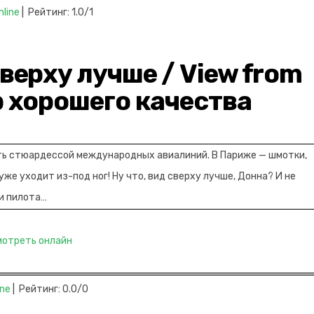
nline
| Рейтинг: 1.0/1
сверху лучше / View from
p хорошего качества
ть стюардессой международных авиалиний. В Париже — шмотки,
уже уходит из-под ног! Ну что, вид сверху лучше, Донна? И не
ди пилота…
мотреть онлайн
ine
| Рейтинг: 0.0/0