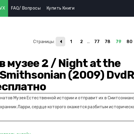
IVX
FAQ/ Вопросы
Купить Книги
Страницы
:
1
2
...
77
78
79
80
 музее 2 / Night at the
 Smithsonian (2009) DvdR
есплатно
натов Музея Естественной истории и отправит их в Смитсониан
охранник Ларри, сердце которого окажется разбитым историческ