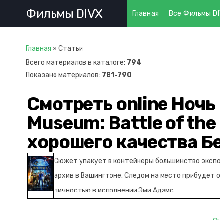
Фильмы DIVX
Главная
Все Фильмы D
Главная
»
Статьи
Всего материалов в каталоге
:
794
Показано материалов
:
781-790
Смотреть online Ночь в
Museum: Battle of the
хорошего качества Б
Сюжет упакует в контейнеры большинство экспо
архив в Вашингтоне. Следом на место прибудет 
личностью в исполнении Эми Адамс...