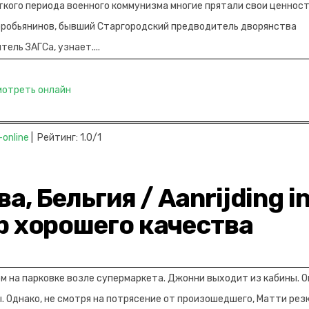
ткого периода военного коммунизма многие прятали свои ценнос
оробьянинов, бывший Старгородский предводитель дворянства
ель ЗАГСа, узнает....
мотреть онлайн
-online
| Рейтинг: 1.0/1
а, Бельгия / Aanrijding i
p хорошего качества
ом на парковке возле супермаркета. Джонни выходит из кабины. О
ы. Однако, не смотря на потрясение от произошедшего, Матти рез