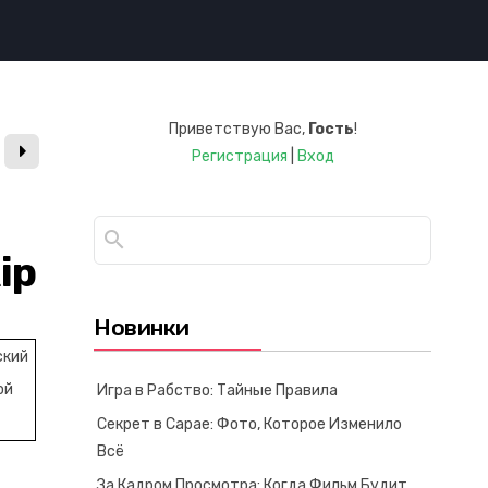
Приветствую Вас
,
Гость
!
Регистрация
|
Вход
ip
Новинки
ский
ой
Игра в Рабство: Тайные Правила
Секрет в Сарае: Фото, Которое Изменило
Всё
За Кадром Просмотра: Когда Фильм Будит