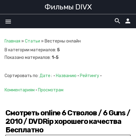
Фильмы DIVX
search
person
menu
Главная
»
Статьи
» Вестерны онлайн
В категории материалов
:
5
Показано материалов
:
1-5
Сортировать по
:
Дате
·
Названию
·
Рейтингу
·
Комментариям
·
Просмотрам
Смотреть online 6 Стволов / 6 Guns /
2010 / DVDRip хорошего качества
Бесплатно