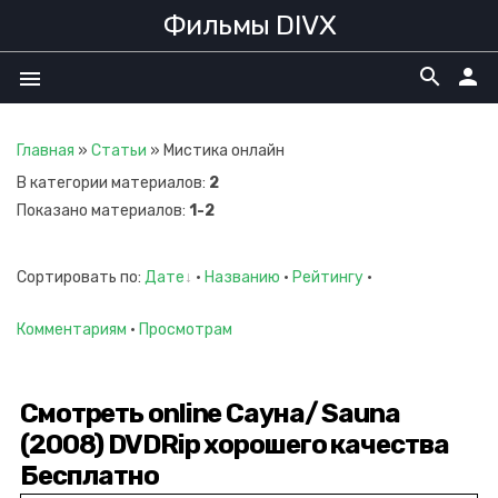
Фильмы DIVX
search
person
menu
Главная
»
Статьи
» Мистика онлайн
В категории материалов
:
2
Показано материалов
:
1-2
Сортировать по
:
Дате
·
Названию
·
Рейтингу
·
Комментариям
·
Просмотрам
Смотреть online Сауна/ Sauna
(2008) DVDRip хорошего качества
Бесплатно